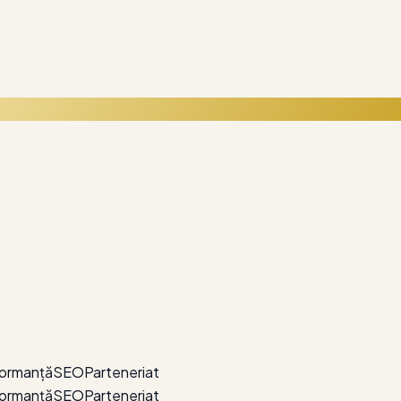
ing și optimizare — ca business-ul tău să crească fără fricțiun
ormanță
SEO
Parteneriat
ormanță
SEO
Parteneriat