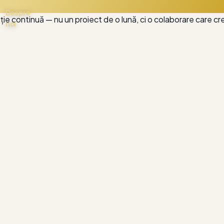
Despre
ție continuă — nu un proiect de o lună, ci o colaborare care cr
noi