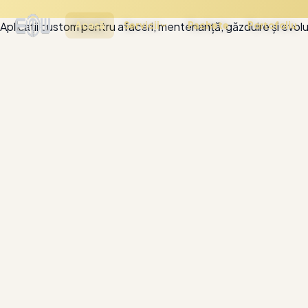
Un partener digital, pe termen lung.
Acasă
Servicii
Pachete
Portofoliu
Aplicații custom pentru afaceri, mentenanță, găzduire și evolu