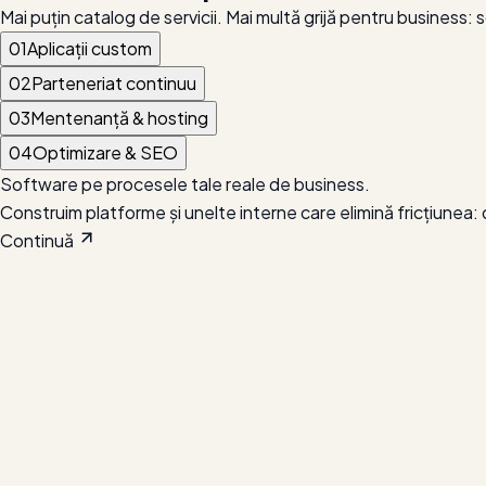
Mai puțin catalog de servicii. Mai multă grijă pentru business:
01
Aplicații custom
02
Parteneriat continuu
03
Mentenanță & hosting
04
Optimizare & SEO
Software pe procesele tale reale de business.
Construim platforme și unelte interne care elimină fricțiunea: de
Continuă