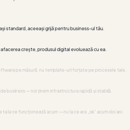
ași standard, aceeași grijă pentru business-ul tău.
afacerea crește, produsul digital evoluează cu ea.
 software pe măsură, nu template-uri forțate pe procesele tale.
de business — noi ținem infrastructura rapidă și stabilă.
ta la ce funcționează acum — nu la ce era „ok” acum doi ani.