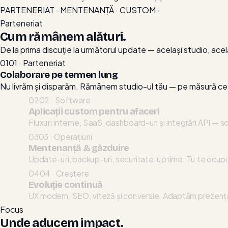
ani
PARTENERIAT · MENTENANȚĂ · CUSTOM ·
împreună.
Parteneriat
Cum rămânem alături.
De la prima discuție la următorul update — același studio, acel
01
01 · Parteneriat
Colaborare pe termen lung
Nu livrăm și disparăm. Rămânem studio-ul tău — pe măsură ce 
02
02 · Software
Aplicații custom pentru afaceri
Fluxuri interne, SaaS, dashboard-uri și integrări API —
03
03 · Operațiuni
Mentenanță & găzduire
Update-uri, backup-uri, securitate, uptime. Tu te ocupi 
04
04 · Creștere
Evoluție continuă
UX modern, SEO, viteză și conversie. Adaptăm prezența 
Focus
Unde aducem impact.