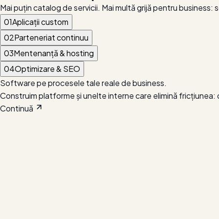
Mai puțin catalog de servicii. Mai multă grijă pentru business:
01
Aplicații custom
02
Parteneriat continuu
03
Mentenanță & hosting
04
Optimizare & SEO
Software pe procesele tale reale de business.
Construim platforme și unelte interne care elimină fricțiunea: de
Continuă