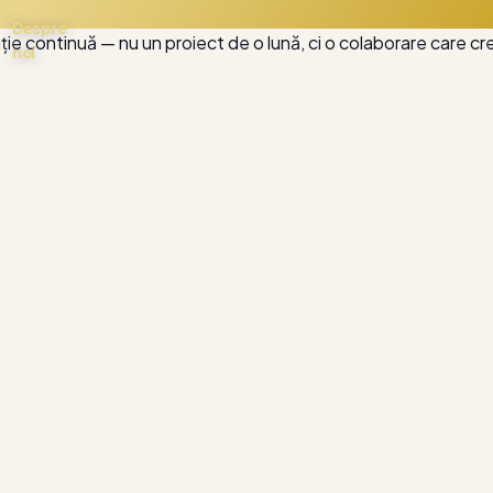
Despre
ție continuă — nu un proiect de o lună, ci o colaborare care cr
noi