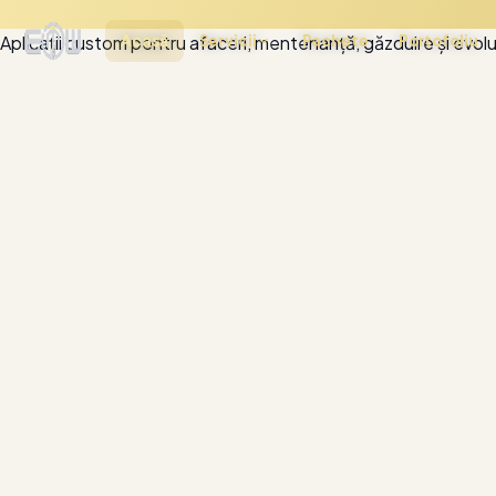
Un partener digital, pe termen lung.
Acasă
Servicii
Pachete
Portofoliu
Aplicații custom pentru afaceri, mentenanță, găzduire și evolu