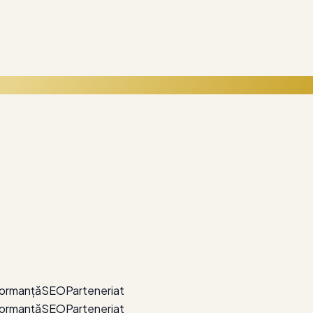
ing și optimizare — ca business-ul tău să crească fără fricțiun
ormanță
SEO
Parteneriat
ormanță
SEO
Parteneriat