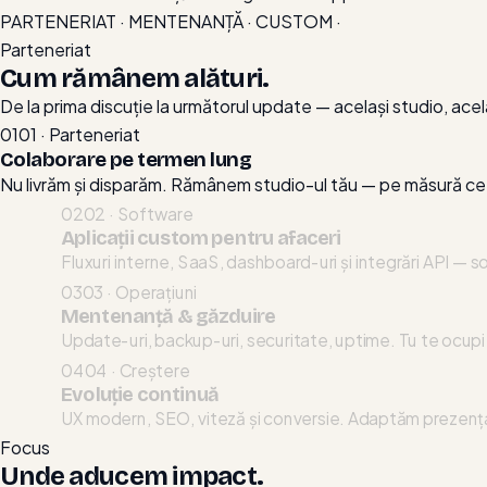
ani
PARTENERIAT · MENTENANȚĂ · CUSTOM ·
împreună.
Parteneriat
Cum rămânem alături.
De la prima discuție la următorul update — același studio, acel
01
01 · Parteneriat
Colaborare pe termen lung
Nu livrăm și disparăm. Rămânem studio-ul tău — pe măsură ce 
02
02 · Software
Aplicații custom pentru afaceri
Fluxuri interne, SaaS, dashboard-uri și integrări API —
03
03 · Operațiuni
Mentenanță & găzduire
Update-uri, backup-uri, securitate, uptime. Tu te ocupi 
04
04 · Creștere
Evoluție continuă
UX modern, SEO, viteză și conversie. Adaptăm prezența 
Focus
Unde aducem impact.