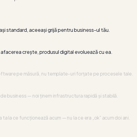
ași standard, aceeași grijă pentru business-ul tău.
afacerea crește, produsul digital evoluează cu ea.
 software pe măsură, nu template-uri forțate pe procesele tale.
de business — noi ținem infrastructura rapidă și stabilă.
ta la ce funcționează acum — nu la ce era „ok” acum doi ani.